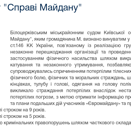
 "Справі Майдану"
Білоцерківським міськрайонним судом Київської о
Майдану", яким громадянина М. визнано винуватим у вч
ст.146 КК України, пов'язаному із реалізацією г
незаконне перешкоджання організації та проведенню
застосуванням фізичного насильства шляхом викра
катування та незаконного утримування, позбавляюч
супроводжувались спричиненням потерпілим тілесних
фізичного болю, фізичних та моральних страждань, 
кінцівках, тулубу і голові, одягання на голову по
викликало страждання потерпілих внаслідок нест
потерпілих погрози, з метою отримати інформацію про
та плани подальших дій учасників «Євромайдану» та 
і строком на 9 років.
і строком на 5 років.
ністю кримінальних правопорушень шляхом часткового скла