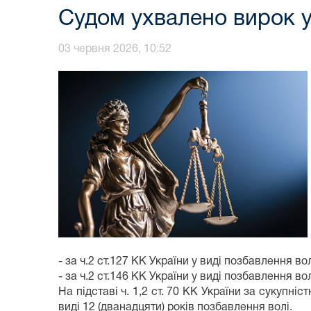
Судом ухвалено вирок у
03 червня 2026, 10:52
- за ч.2 ст.127 КК України у виді позбавлення вол
- за ч.2 ст.146 КК України у виді позбавлення вол
На підставі ч. 1,2 ст. 70 КК України за сукуп
виді 12 (дванадцяти) років позбавлення волі.