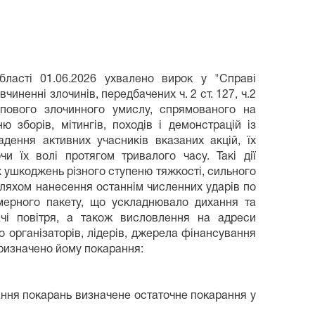
бласті 01.06.2026 ухвалено вирок у "Справі
иненні злочинів, передбачених ч. 2 ст. 127, ч.2
рупового злочинного умислу, спрямованого на
 зборів, мітингів, походів і демонстрацій із
дення активних учасників вказаних акцій, їх
и їх волі протягом тривалого часу. Такі дії
 ушкоджень різного ступеню тяжкості, сильного
шляхом нанесення останнім численних ударів по
лімерного пакету, що ускладнювало дихання та
ачі повітря, а також висловлення на адреси
 організаторів, лідерів, джерела фінансування
призначено йому покарання:
дання покарань визначене остаточне покарання у