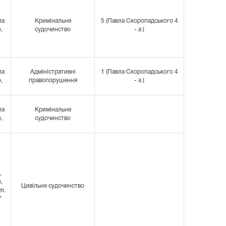
ла
Кримінальне
5 (Павла Скоропадського 4
,
судочинство
- а )
ла
Адміністративні
1 (Павла Скоропадського 4
,
правопорушення
- а )
ла
Кримінальне
,
судочинство
,
,
Цивільне судочинство
ул.
7