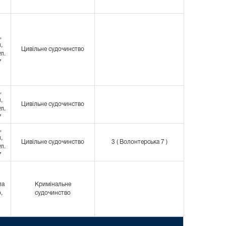
,
,
Цивільне судочинство
ул.
7
,
,
Цивільне судочинство
ул.
7
,
,
Цивільне судочинство
3 ( Волонтерська 7 )
ул.
7
ла
Кримінальне
,
судочинство