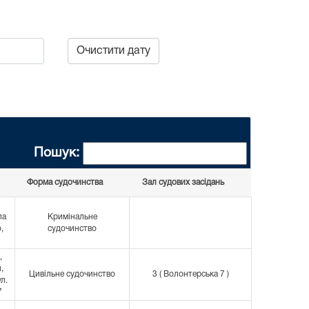
Очистити дату
Пошук:
Форма судочинства
Зал судових засідань
ла
Кримінальне
,
судочинство
,
,
Цивільне судочинство
3 ( Волонтерська 7 )
ул.
7