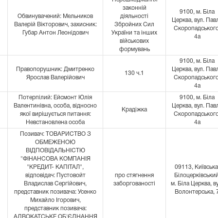
законній
9100, м. Біла
Обвинувачений: Мельников
діяльності
Церква, вул. Пав
Валерій Вікторович, захисник:
Збройних Сил
Скоропадського
Губар Антон Леонідович
України та інших
4а
військових
формувань
9100, м. Біла
Правопорушник: Дмитренко
Церква, вул. Пав
130 ч.1
Ярослав Валерійович
Скоропадського
4а
Потерпілий: Ейсмонт Юлія
9100, м. Біла
Валентинівна, особа, відносно
Церква, вул. Пав
Крадіжка
якої вирішується питання:
Скоропадського
Невстановлена особа
4а
Позивач: ТОВАРИСТВО З
ОБМЕЖЕНОЮ
ВІДПОВІДАЛЬНІСТЮ
"ФІНАНСОВА КОМПАНІЯ
"КРЕДИТ- КАПІТАЛ",
09113, Київська
відповідач: Пустовойт
про стягнення
Білоцерківський
Владислав Сергійович,
заборгованості
м. Біла Церква, в
представник позивача: Усенко
Волонтерська, 
Михайло Ігорович,
представник позивача:
АДВОКАТСЬКЕ ОБ'ЄДНАННЯ