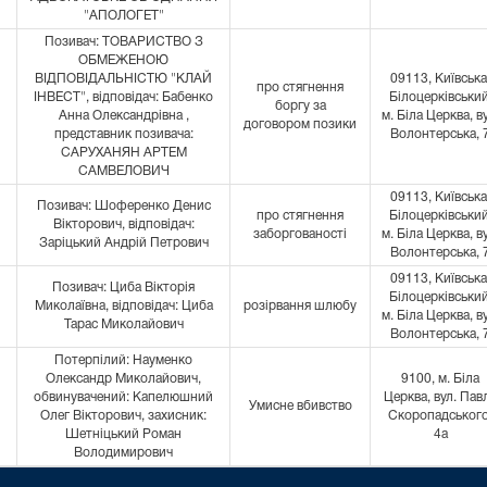
"АПОЛОГЕТ"
Позивач: ТОВАРИСТВО З
ОБМЕЖЕНОЮ
ВІДПОВІДАЛЬНІСТЮ "КЛАЙ
09113, Київська
про стягнення
ІНВЕСТ", відповідач: Бабенко
Білоцерківський
боргу за
Анна Олександрівна ,
м. Біла Церква, в
договором позики
представник позивача:
Волонтерська, 
САРУХАНЯН АРТЕМ
САМВЕЛОВИЧ
09113, Київська
Позивач: Шоференко Денис
про стягнення
Білоцерківський
Вікторович, відповідач:
заборгованості
м. Біла Церква, в
Заріцький Андрій Петрович
Волонтерська, 
09113, Київська
Позивач: Циба Вікторія
Білоцерківський
Миколаївна, відповідач: Циба
розірвання шлюбу
м. Біла Церква, в
Тарас Миколайович
Волонтерська, 
Потерпілий: Науменко
Олександр Миколайович,
9100, м. Біла
обвинувачений: Капелюшний
Церква, вул. Пав
Умисне вбивство
Олег Вікторович, захисник:
Скоропадського
Шетніцький Роман
4а
Володимирович