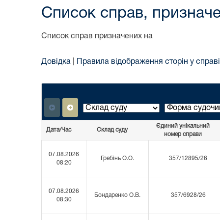
Список справ, призначе
Список справ призначених на
Довідка
|
Правила відображення сторін у справі
Єдиний унікальний
Дата/Час
Склад суду
номер справи
07.08.2026
Гребінь О.О.
357/12895/26
08:20
07.08.2026
Бондаренко О.В.
357/6928/26
08:30