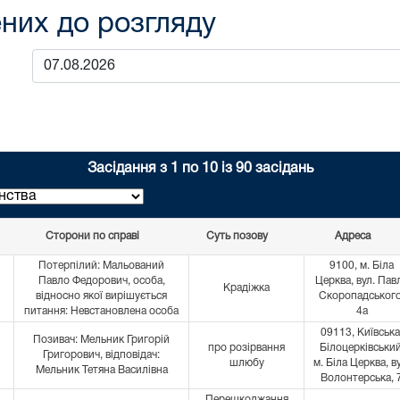
них до розгляду
Засідання з 1 по 10 із 90 засідань
Сторони по справі
Суть позову
Адреса
Потерпілий: Мальований
9100, м. Біла
Павло Федорович, особа,
Церква, вул. Пав
Крадіжка
відносно якої вирішується
Скоропадського
питання: Невстановлена особа
4а
09113, Київська
Позивач: Мельник Григорій
про розірвання
Білоцерківський
Григорович, відповідач:
шлюбу
м. Біла Церква, в
Мельник Тетяна Василівна
Волонтерська, 
Перешкоджання