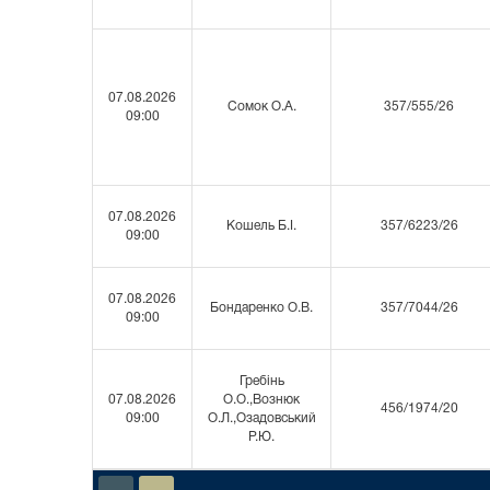
07.08.2026
Сомок О.А.
357/555/26
09:00
07.08.2026
Кошель Б.І.
357/6223/26
09:00
07.08.2026
Бондаренко О.В.
357/7044/26
09:00
Гребінь
07.08.2026
О.О.,Вознюк
456/1974/20
09:00
О.Л.,Озадовський
Р.Ю.